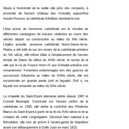
Située à l’extrémité de la vieille ville près des remparts, à
proximité de l’ancien château des Grimaldi, aujourd’hui
musée Picasso, la cathédrale d’Antibes dominait la mer.
L’état actuel de l’ancienne cathédrale est le résultat de
différentes campagnes de travaux réalisées au cours des
siècles depuis sa construction au milieu du XIIe siècle.
L’église actuelle, ancienne cathédrale Notre-Dame-de-la-
Platèa, a été édifi ée sur les restes de la cathédrale primitive
du VIe siècle, elle-même bâtie à l’emplacement de l’ancien
temple de Diane. Au début du XVIIe siècle, le rachat de la
ville par le roi de France Henri IV aux Grimaldi entraîne son
remaniement. Fortement endommagée lors des guerres de
succession d’Autriche au milieu du XVIIIe siècle, elle est
reconstruite en grande partie (nef et façade). Enfi n, sa
façade est remaniée au milieu du XIXe siècle.
La chapelle du Saint-Esprit attenante abrite depuis 1987 le
Conseil Municipal. Construite sur l’ancien cloître de la
cathédrale en 1385, elle abrite la confrérie des Pénitents
Blancs du Saint-Esprit à partir de la fin du XVIe siècle et de la
création de cette congrégation. Devenue bien national à la
Révolution, elle sert de prison à l’avant-garde de Napoléon
avant son débarquement à Golfe Juan en mars 1815.