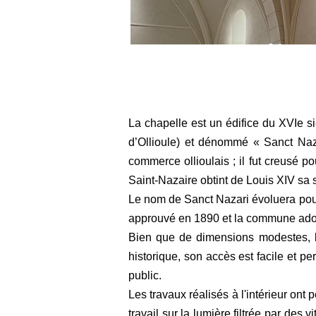
La chapelle est un édifice du XVIe s
d’Ollioule) et dénommé « Sanct Naza
commerce ollioulais ; il fut creusé 
Saint-Nazaire obtint de Louis XIV sa 
Le nom de Sanct Nazari évoluera pour
approuvé en 1890 et la commune adop
Bien que de dimensions modestes, la
historique, son accès est facile et pe
public.
Les travaux réalisés à l'intérieur ont 
travail sur la lumière filtrée par des 