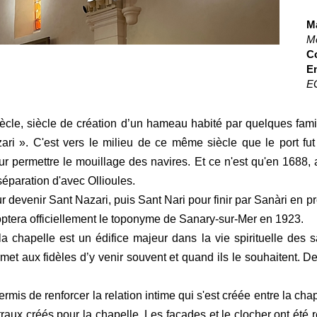
Ma
M
Co
En
EG
iècle, siècle de création d’un hameau habité par quelques famil
ri ». C'est vers le milieu de ce même siècle que le port fut 
pour permettre le mouillage des navires. Et ce n'est qu'en 1688
séparation d'avec Ollioules.
 devenir Sant Nazari, puis Sant Nari pour finir par Sanàri en p
tera officiellement le toponyme de Sanary-sur-Mer en 1923.
 chapelle est un édifice majeur dans la vie spirituelle des s
rmet aux fidèles d’y venir souvent et quand ils le souhaitent. De
permis de renforcer la relation intime qui s'est créée entre la c
vitraux créés pour la chapelle. Les façades et le clocher ont été 