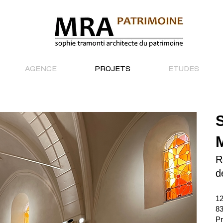
AGENCE
PROJETS
ETUDES
R
d
12
83
Pr